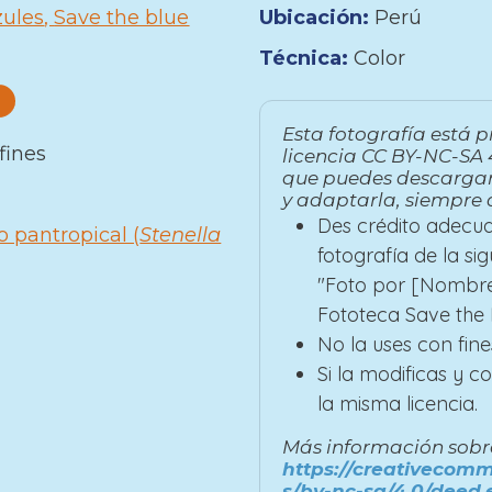
zules
Save the blue
Ubicación:
Perú
Técnica:
Color
Esta fotografía está p
fines
licencia CC BY-NC-SA 4
que puedes descargar
y adaptarla, siempre 
Des crédito adecua
 pantropical (
Stenella
fotografía de la si
"Foto por [Nombre
Fototeca Save the B
No la uses con fine
Si la modificas y 
la misma licencia.
Más información sobre 
https://creativecomm
s/by-nc-sa/4.0/deed.