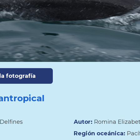
a fotografía
antropical
Delfines
Autor:
Romina Elizabe
Región oceánica:
Pací