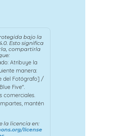
rotegida bajo la
.0. Esto significa
la, compartirla
que:
do: Atribuye la
guiente manera:
 del Fotógrafo] /
lue Five".
s comerciales.
compartes, mantén
la licencia en:
ons.org/license
es