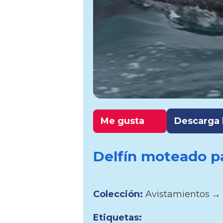
Me gusta
Descarga l
Delfín moteado p
Colección:
Avistamientos
→
Etiquetas: