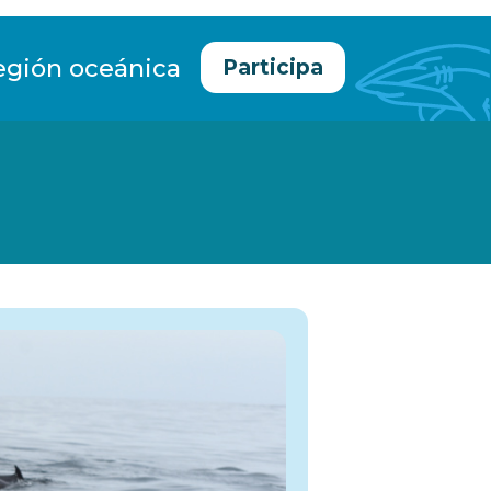
egión oceánica
Participa