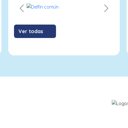
Previous
Next
Ver todas
savethebluefive.net