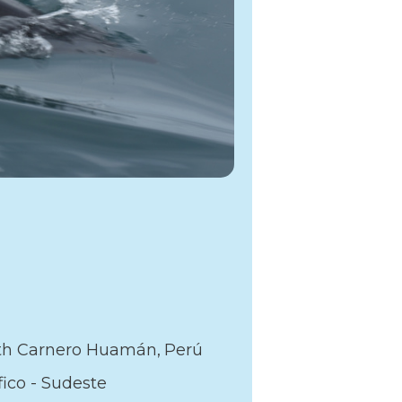
th Carnero Huamán
Perú
fico - Sudeste