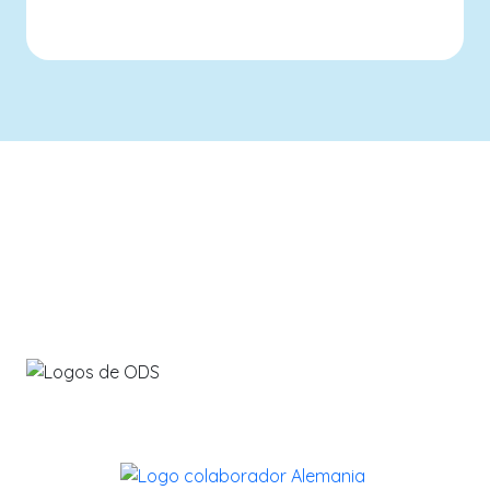
info@savethebluefive.net
Contribuyendo con los ODS