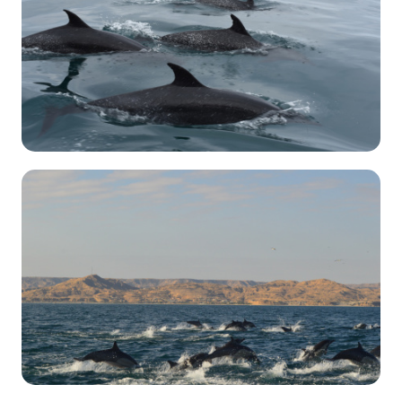
Romina Elizabeth Carnero Huamán
Avistamientos
→
Delfines
3132
Romina Elizabeth Carnero Huamán
Avistamientos
→
Delfines