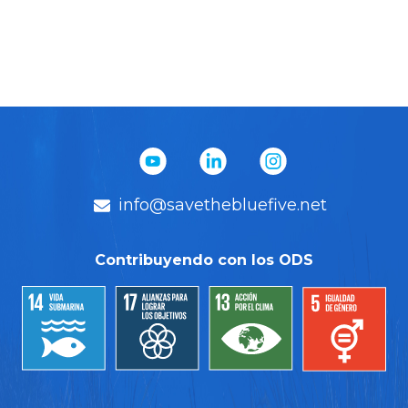
Keyssi Alain Rodríguez Flores
Avistamientos
→
Delfines
info@savethebluefive.net
Contribuyendo con los ODS