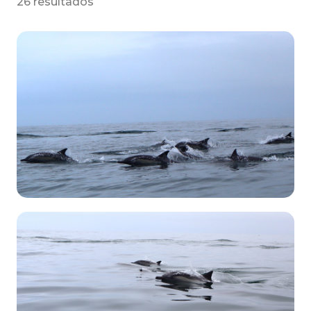
26 resultados
3224
28 de
Septiembre
2025
Marielly Esther Piedrahíta Suárez
Avistamientos
→
Delfines
2985