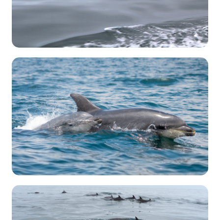
28 de
Septiembre
2025
Marielly Esther Piedrahíta Suárez
Avistamientos
→
Delfines
2903
Constanza Rojas Cerda
Avistamientos
→
Delfines
3938