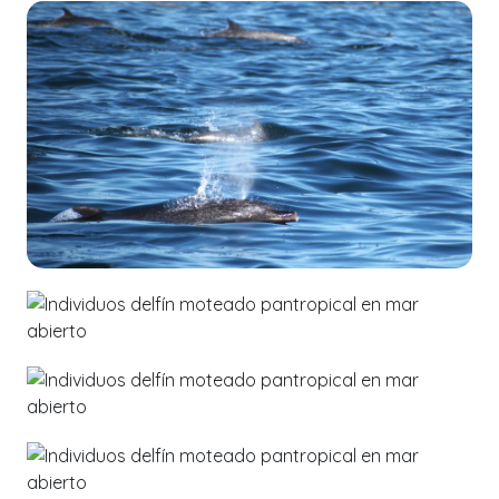
3664
02 de
Octubre
2023
Keyssi Alain Rodríguez Flores
Avistamientos
→
Delfines
3349
4072
02 de
Octubre
2023
Keyssi Alain Rodríguez Flores
3284
Avistamientos
→
Delfines