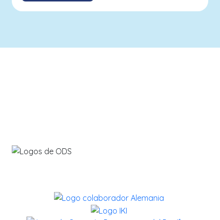
info@savethebluefive.net
Contribuyendo con los ODS