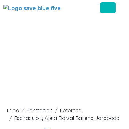
Pasar al contenido principal
Sobrescribir enlaces
Inicio
Formacion
Fototeca
Espiraculo y Aleta Dorsal Ballena Jorobada