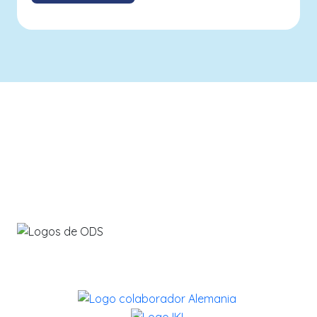
info@savethebluefive.net
Contribuyendo con los ODS