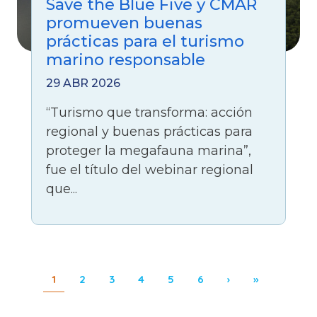
Save the Blue Five y CMAR
promueven buenas
prácticas para el turismo
marino responsable
29 ABR 2026
“Turismo que transforma: acción
regional y buenas prácticas para
proteger la megafauna marina”,
fue el título del webinar regional
que...
Paginación
Page
Page
Page
Page
Page
Page
Siguiente página
Última pági
1
2
3
4
5
6
›
»