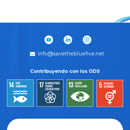
info@savethebluefive.net
Contribuyendo con los ODS