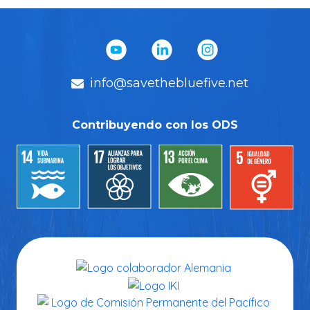
info@savethebluefive.net
Contribuyendo con los ODS