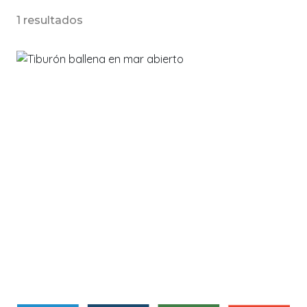
1 resultados
3378
14 de
Julio
2022
Keyssi Alain Rodríguez Flores
Avistamientos
→
Tiburones
info@savethebluefive.net
Contribuyendo con los ODS