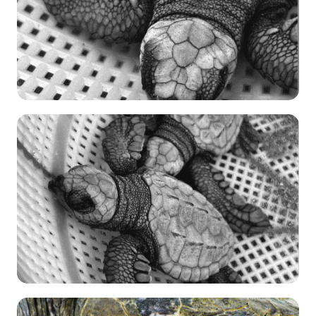
12 de
Enero
Amelia Gaona
Conservación
→
Monitoreo
568
12 de
Enero
Amelia Gaona
Conservación
→
Monitoreo
2227