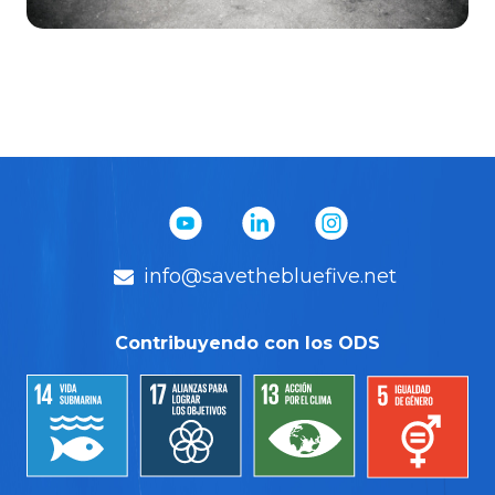
info@savethebluefive.net
Contribuyendo con los ODS