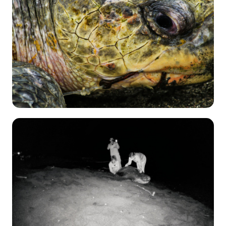
06 de
Agosto
2021
Andrés Jiménez Solera
Conservación
→
Campañas de
concientización
2139
07 de
Enero
2021
Eliécer Núñez Durán
Conservación
→
Monitoreo