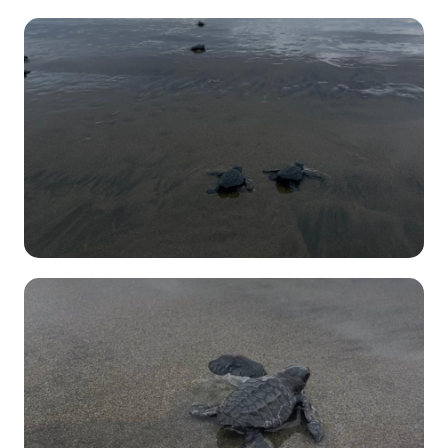
600
04 de
Enero
Amelia Gaona
Conservación
→
Monitoreo
628
04 de
Enero