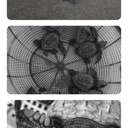
Amelia Gaona
Conservación
→
Monitoreo
540
12 de
Enero
Amelia Gaona
Conservación
→
Monitoreo
601