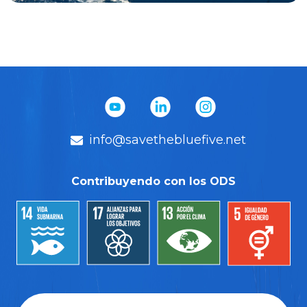
info@savethebluefive.net
Contribuyendo con los ODS