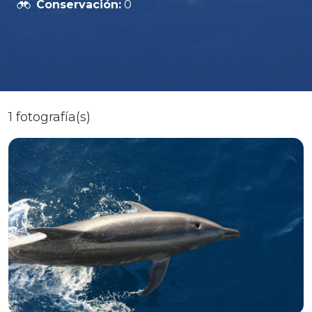
Conservación:
0
1 fotografía(s)
2597
MarViva
Avistamientos
→
Delfines