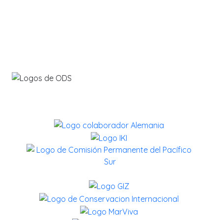
info@savethebluefive.net
Contribuyendo con los ODS