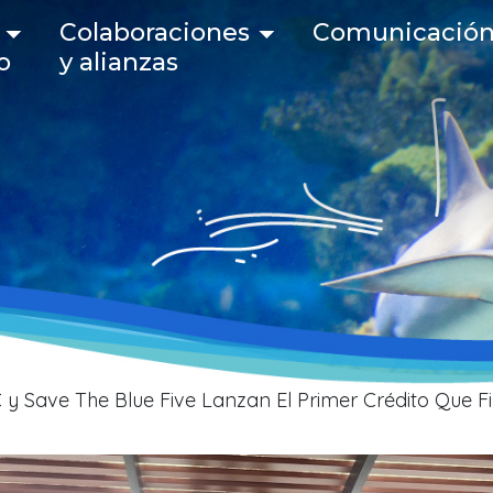
 navigation
Colaboraciones
Comunicació
o
y alianzas
es de ayuda a la nave
y Save The Blue Five Lanzan El Primer Crédito Que F