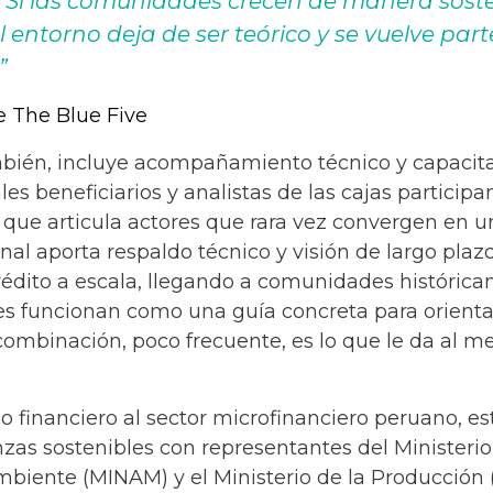
. Si las comunidades crecen de manera sosten
l entorno deja de ser teórico y se vuelve par
”
e The Blue Five
mbién, incluye acompañamiento técnico y capacit
es beneficiarios y analistas de las cajas participan
 que articula actores que rara vez convergen en
nal aporta respaldo técnico y visión de largo plazo
crédito a escala, llegando a comunidades históric
les funcionan como una guía concreta para orientar
 combinación, poco frecuente, es lo que le da al 
 financiero al sector microfinanciero peruano, es
as sostenibles con representantes del Ministeri
Ambiente (MINAM) y el Ministerio de la Producció