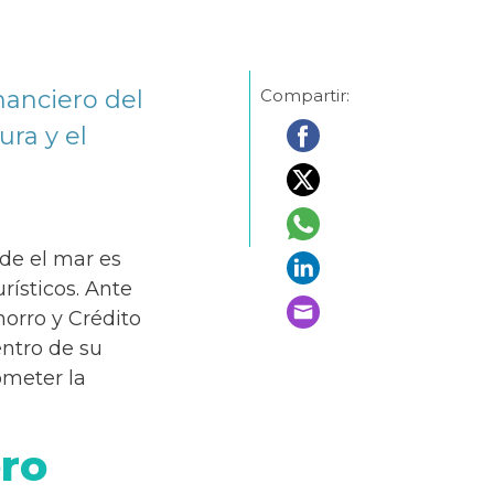
nanciero del
Compartir:
ura y el
nde el mar es
rísticos. Ante
horro y Crédito
ntro de su
ometer la
ero