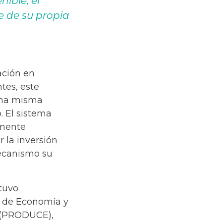
ible, el
te de su propia
ación en
tes, este
 una misma
. El sistema
amente
 la inversión
mecanismo su
tuvo
o de Economía y
n (PRODUCE),