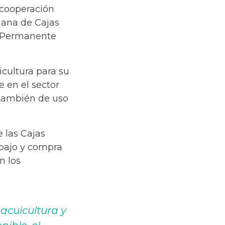
a cooperación
uana de Cajas
n Permanente
icultura para su
 en el sector
 también de uso
 las Cajas
abajo y compra
n los
acuicultura y