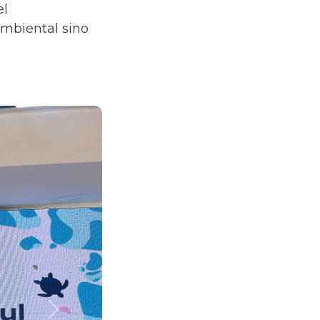
el
mbiental sino
Next