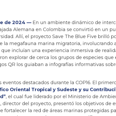
bre de 2024 —
En un ambiente dinámico de inter
ajada Alemana en Colombia se convirtió en un pun
idad. Allí, el proyecto Save The Blue Five brilló p
 la megafauna marina migratoria, involucrando a 
s que incluían una experiencia inmersiva de realida
eron explorar de cerca los grupos de especies que 
os QR los guiaban a infografías informativas sob
os eventos destacados durante la COP16. El prime
ico Oriental Tropical y Sudeste y su Contribuci
ad”
, el cual fue liderado por el Ministerio de Ambie
director del proyecto, presentó los objetivos de es
e fortalecer la red de áreas marinas protegidas pa