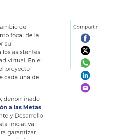
cambio de
Compartir:
to focal de la
or su
los asistentes
d virtual. En el
el proyecto
re cada una de
ro, denominado
ón a las Metas
nte y Desarrollo
ta iniciativa,
ra garantizar