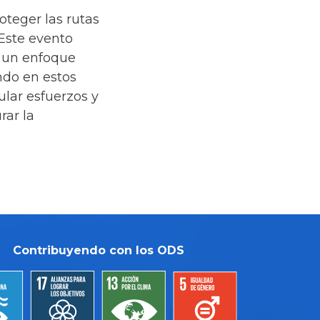
oteger las rutas
Este evento
o un enfoque
ando en estos
lar esfuerzos y
rar la
Contribuyendo con los ODS