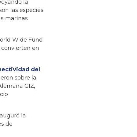
poyando la
 son las especies
as marinas
World Wide Fund
 convierten en
ectividad del
ieron sobre la
 Alemana GIZ,
cio
nauguró la
es de