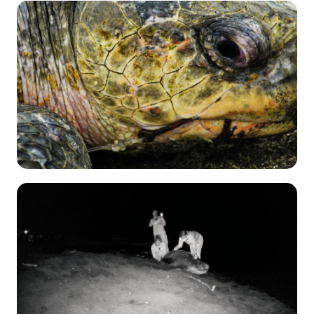
2226
06 de
Agosto
2021
Andrés Jiménez Solera
Conservación
→
Campañas de
concientización
2139
07 de
Enero
2021
Eliécer Núñez Durán