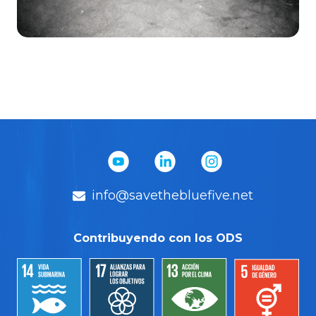
Conservación
→
Monitoreo
info@savethebluefive.net
Contribuyendo con los ODS