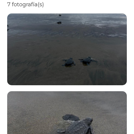
7 fotografía(s)
599
04 de
Enero
Amelia Gaona
Conservación
→
Monitoreo
628