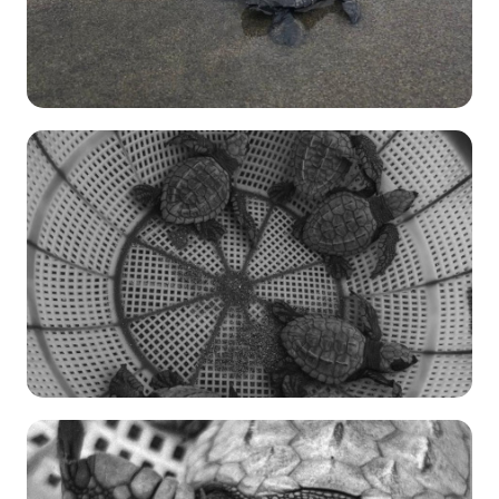
04 de
Enero
Amelia Gaona
Conservación
→
Monitoreo
539
12 de
Enero
Amelia Gaona
Conservación
→
Monitoreo
601