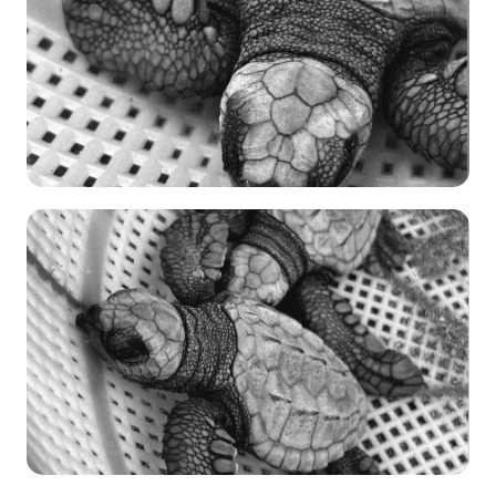
12 de
Enero
Amelia Gaona
Conservación
→
Monitoreo
567
12 de
Enero
Amelia Gaona
Conservación
→
Monitoreo