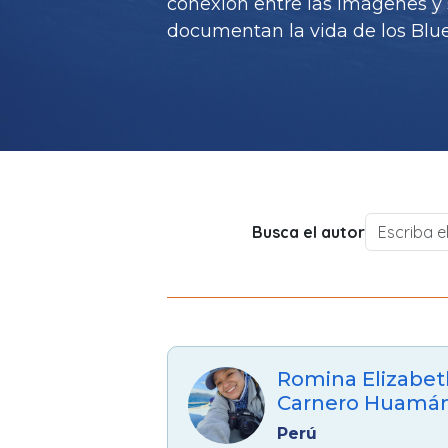
conexión entre las imágenes y 
documentan la vida de los Blue 
Busca el autor
Romina Elizabet
Carnero Huamá
Perú