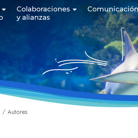
 navigation
Colaboraciones
Comunicació
o
y alianzas
Autores