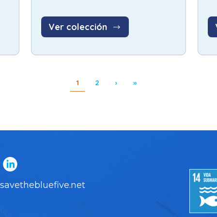
Ver colección
Page
Page
Next page
Last page
1
2
›
»
savethebluefive.net