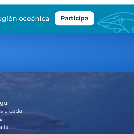
egión oceánica
Participa
según
as a cada
la
a la