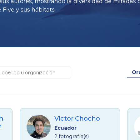
sus autores, mostrando la diversidad de miradas 
Five y sus hábitats.
h
Victor Chocho
n
Ecuador
2 fotografía(s)