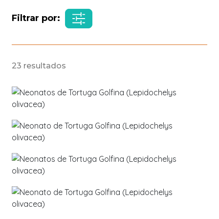
Filtrar por:
23 resultados
602
629
04 de
Enero
Amelia Gaona
541
Conservación
→
Monitoreo
04 de
Enero
Amelia Gaona
603
Conservación
→
Monitoreo
12 de
Enero