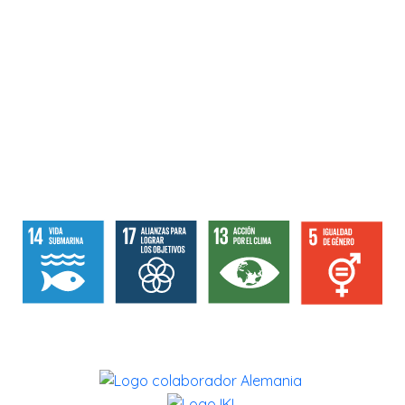
info@savethebluefive.net
Contribuyendo con los ODS