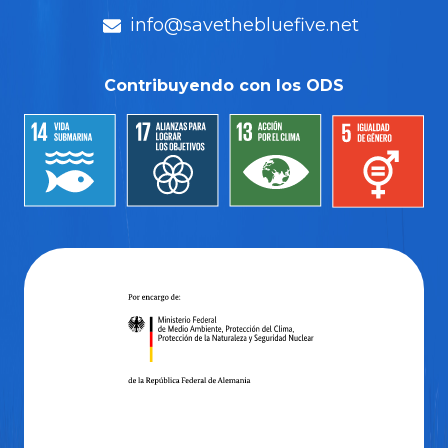
info@savethebluefive.net
Contribuyendo con los ODS