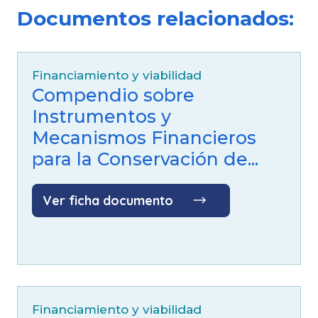
Idioma:
Documentos relacionados:
Español
Fuente:
Ministerio de Telecomunicaciones
y de la Sociedad de la Información
Financiamiento y viabilidad
Compendio sobre
Instrumentos y
Mecanismos Financieros
para la Conservación de...
Ver ficha documento
Financiamiento y viabilidad