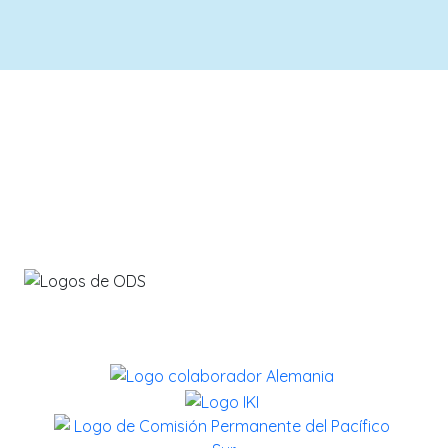
info@savethebluefive.net
Contribuyendo con los ODS