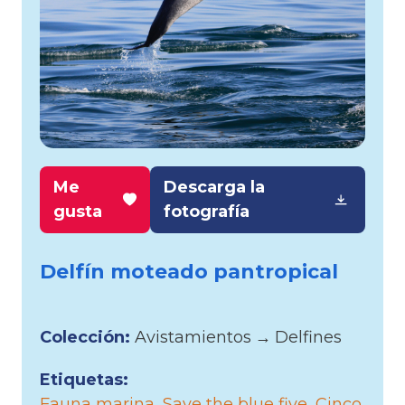
Me
Descarga la
gusta
fotografía
Delfín moteado pantropical
Colección:
Avistamientos
→
Delfines
Etiquetas:
Fauna marina
Save the blue five
Cinco