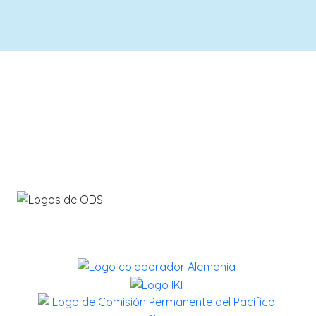
info@savethebluefive.net
Contribuyendo con los ODS