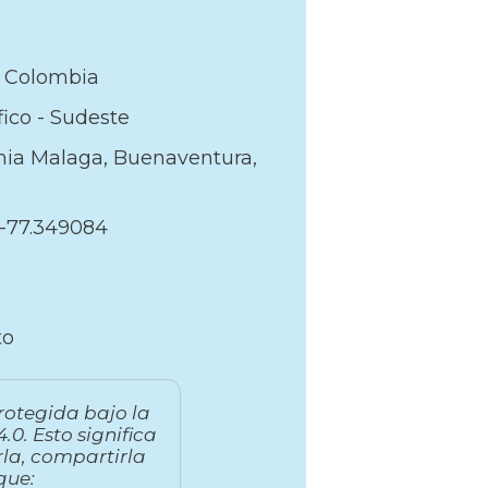
Colombia
fico - Sudeste
ia Malaga, Buenaventura,
, -77.349084
to
rotegida bajo la
.0. Esto significa
la, compartirla
que: