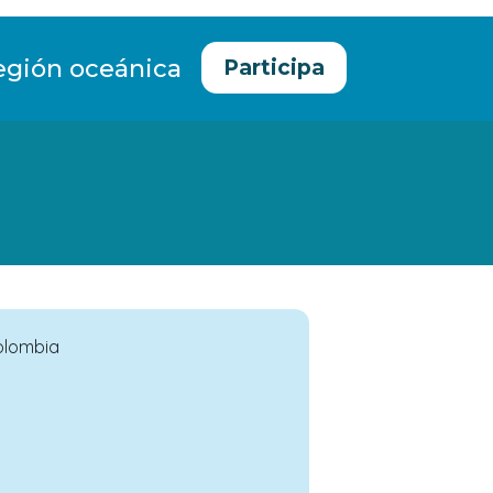
egión oceánica
Participa