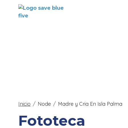
Skip to main content
Main
Sobre el
proyect
Breadcrumb
Inicio
Node
Madre y Cria En Isla Palma
Fototeca