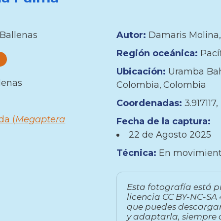
Ballenas
Autor:
Damaris Molina
Región oceánica:
Pací
Ubicación:
Uramba Bah
lenas
Colombia
Colombia
Coordenadas:
3.917117
da (
Megaptera
Fecha de la captura:
22 de
Agosto
2025
Técnica:
En movimien
Esta fotografía está p
licencia CC BY-NC-SA 4
que puedes descargar
y adaptarla, siempre 