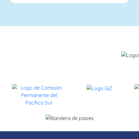
savethebluefive.net