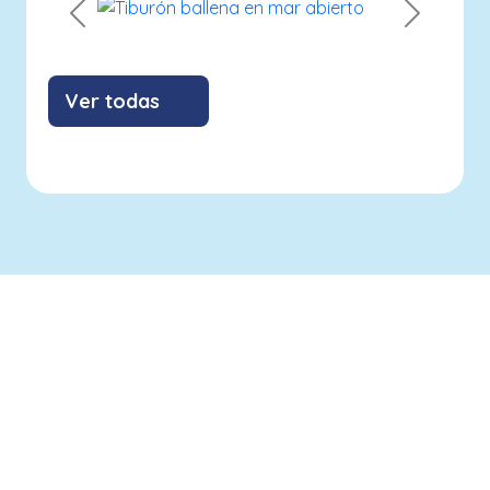
Previous
Next
Ver todas
info@savethebluefive.net
Contribuyendo con los ODS