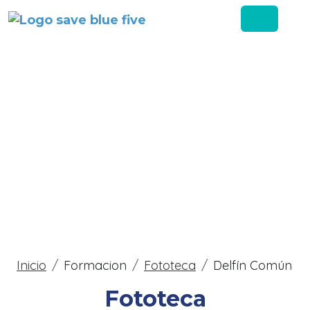
Pasar al contenido principal
Sobrescribir enlaces
Inicio
Formacion
Fototeca
Delfín Común
Fototeca