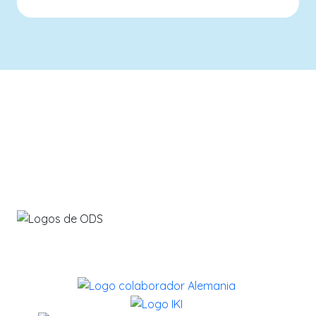
info@savethebluefive.net
Contribuyendo con los ODS