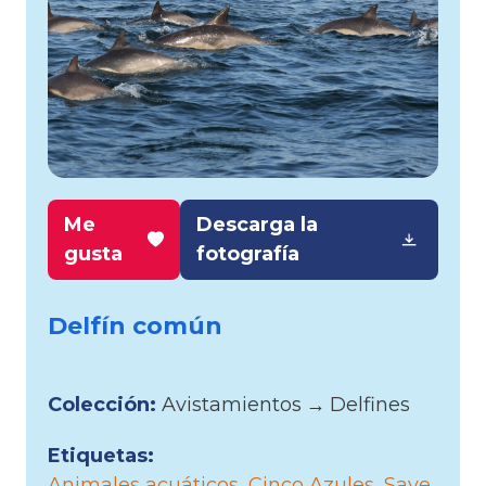
Me
Descarga la
gusta
fotografía
Delfín común
Colección:
Avistamientos
→
Delfines
Etiquetas:
Animales acuáticos
Cinco Azules
Save