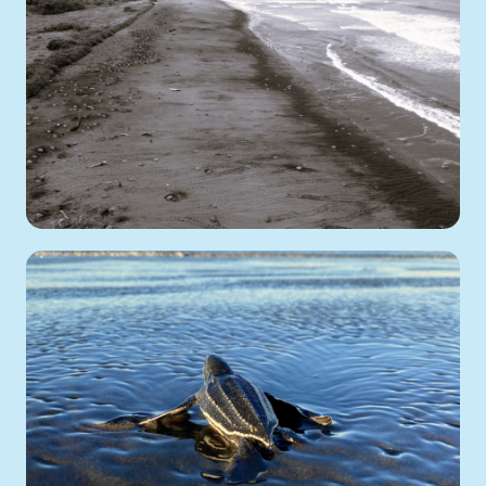
24 de
Septiembre
2021
Eliécer Núñez Durán
Avistamientos
→
Tortugas marinas
2756
08 de
Marzo
2021
Eliécer Núñez Durán
Avistamientos
→
Tortugas marinas