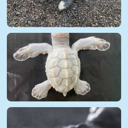
08 de
Octubre
2025
Eliécer Núñez Durán
Avistamientos
→
Tortugas marinas
4116
12 de
Noviembre
2022
Eliécer Núñez Durán
Avistamientos
→
Tortugas marinas
2511