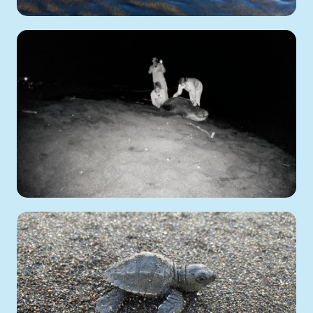
2139
07 de
Enero
2021
Eliécer Núñez Durán
Conservación
→
Monitoreo
2584