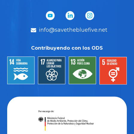
info@savethebluefive.net
Contribuyendo con los ODS