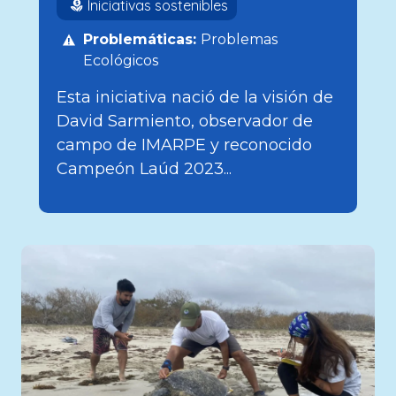
Iniciativas sostenibles
Problemáticas:
Problemas
Ecológicos
Esta iniciativa nació de la visión de
David Sarmiento, observador de
campo de IMARPE y reconocido
Campeón Laúd 2023...