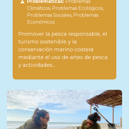
Problemáticas:
Problemas
Climáticos
Problemas Ecológicos
Problemas Sociales
Problemas
Económicos
Promover la pesca responsable, el
turismo sostenible y la
conservación marino-costera
mediante el uso de artes de pesca
y actividades...