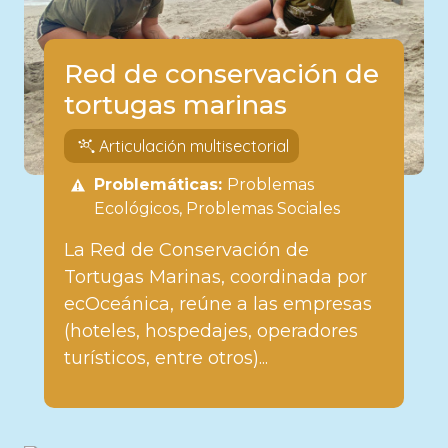
Red de conservación de
tortugas marinas
Articulación multisectorial
Problemáticas:
Problemas
Ecológicos
Problemas Sociales
La Red de Conservación de
Tortugas Marinas, coordinada por
ecOceánica, reúne a las empresas
(hoteles, hospedajes, operadores
turísticos, entre otros)...