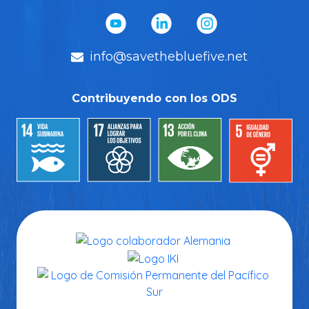
info@savethebluefive.net
Contribuyendo con los ODS