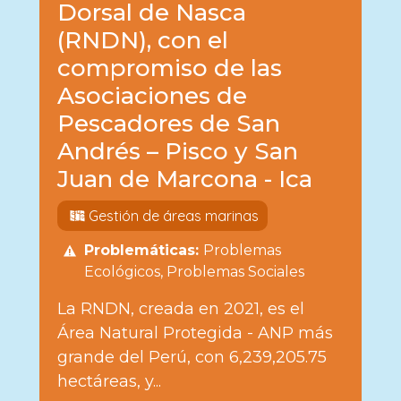
Dorsal de Nasca
(RNDN), con el
compromiso de las
Asociaciones de
Pescadores de San
Andrés – Pisco y San
Juan de Marcona - Ica
Gestión de áreas marinas
Problemáticas:
Problemas
Ecológicos
Problemas Sociales
La RNDN, creada en 2021, es el
Área Natural Protegida - ANP más
grande del Perú, con 6,239,205.75
hectáreas, y...