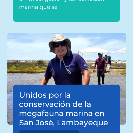
marina que se...
Unidos por la
conservación de la
megafauna marina en
San José, Lambayeque