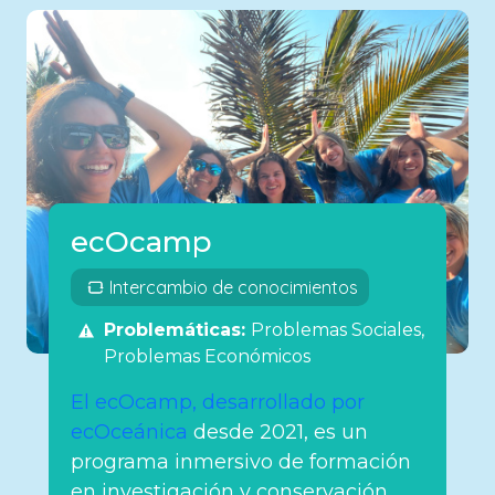
ecOcamp
Intercambio de conocimientos
Problemáticas:
Problemas Sociales
Problemas Económicos
El ecOcamp, desarrollado por
ecOceánica
desde 2021, es un
programa inmersivo de formación
en investigación y conservación