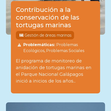
Contribución a la
conservación de las
tortugas marinas
Gestión de áreas marinas
Problemáticas:
Problemas
Ecológicos
Problemas Sociales
El programa de monitoreo de
anidación de tortugas marinas en
el Parque Nacional Galápagos
inició a inicios de los años...