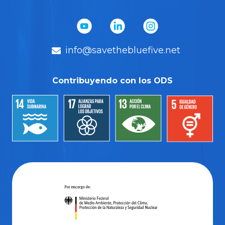
info@savethebluefive.net
Contribuyendo con los ODS