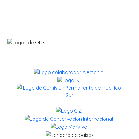
info@savethebluefive.net
Contribuyendo con los ODS