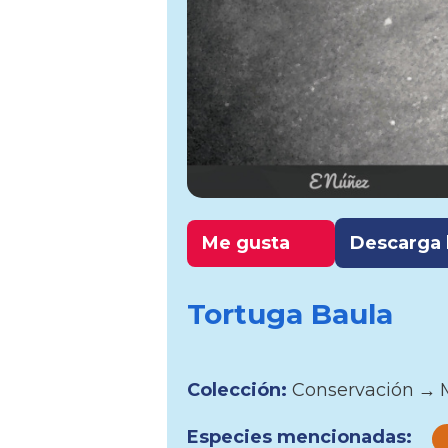
Me gusta
Descarga l
Tortuga Baula
Colección:
Conservación
→
Especies mencionadas: