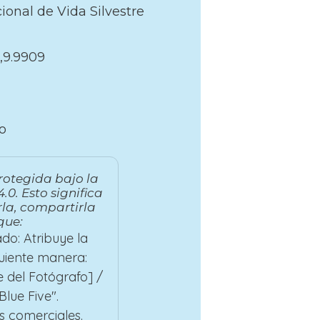
ional de Vida Silvestre
,9.9909
o
rotegida bajo la
.0. Esto significa
la, compartirla
que:
do: Atribuye la
guiente manera:
 del Fotógrafo] /
lue Five".
s comerciales.