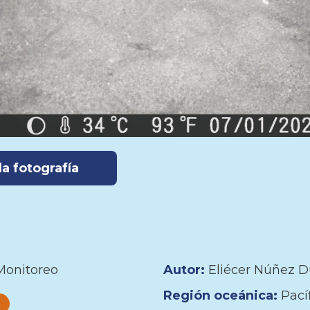
a fotografía
Monitoreo
Autor:
Eliécer Núñez D
Región oceánica:
Pací