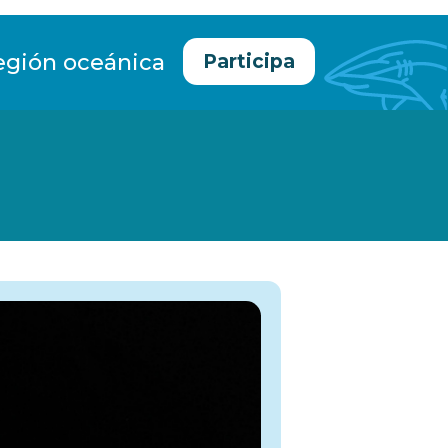
egión oceánica
Participa