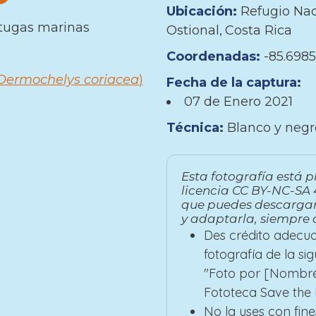
Ubicación:
Refugio Nac
tugas marinas
Ostional
Costa Rica
Coordenadas:
-85.6985
Dermochelys coriacea
)
Fecha de la captura:
07 de
Enero
2021
Técnica:
Blanco y negr
Esta fotografía está p
licencia CC BY-NC-SA 4
que puedes descargar
y adaptarla, siempre 
Des crédito adecua
fotografía de la si
"Foto por [Nombre
Fototeca Save the B
No la uses con fine