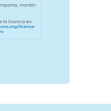
compartes, mantén
la licencia en:
ons.org/license
es