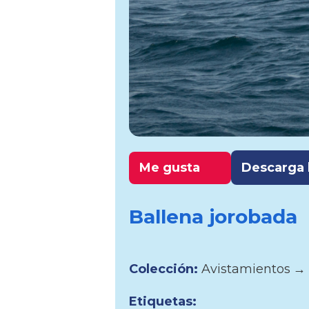
Me gusta
Descarga l
Ballena jorobada
Colección:
Avistamientos
→
Etiquetas: