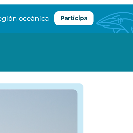
egión oceánica
Participa