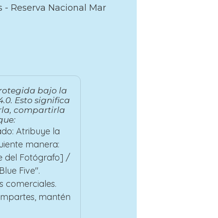
 - Reserva Nacional Mar
rotegida bajo la
.0. Esto significa
la, compartirla
que:
do: Atribuye la
guiente manera:
 del Fotógrafo] /
lue Five".
s comerciales.
compartes, mantén