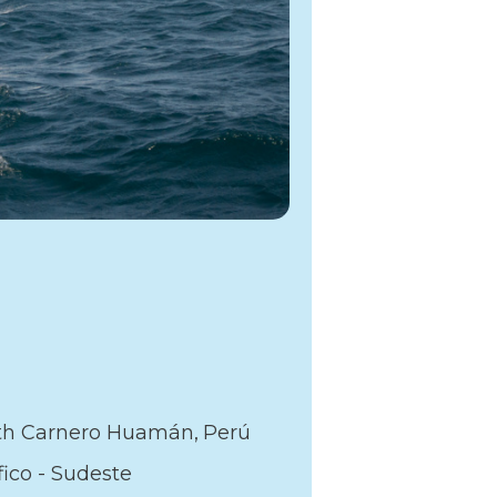
th Carnero Huamán
Perú
fico - Sudeste