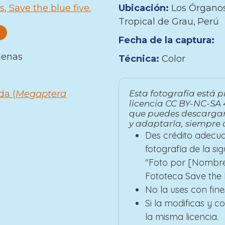
s
Save the blue five
Ubicación:
Los Órganos
Tropical de Grau
Perú
Fecha de la captura:
lenas
Técnica:
Color
da (
Megaptera
Esta fotografía está p
licencia CC BY-NC-SA 4
que puedes descargar
y adaptarla, siempre 
Des crédito adecua
fotografía de la si
"Foto por [Nombre
Fototeca Save the B
No la uses con fine
Si la modificas y 
la misma licencia.