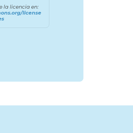
la licencia en:
ons.org/license
es