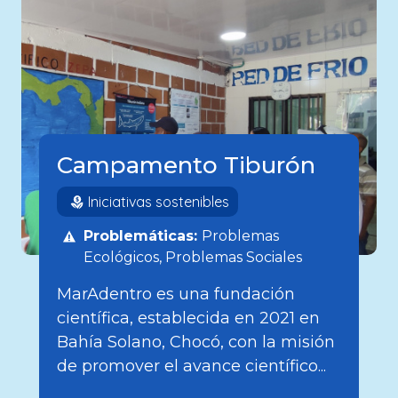
Campamento Tiburón
Iniciativas sostenibles
Problemáticas:
Problemas
Ecológicos
Problemas Sociales
MarAdentro es una fundación
científica, establecida en 2021 en
Bahía Solano, Chocó, con la misión
de promover el avance científico...