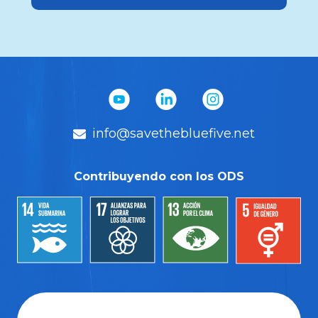
info@savethebluefive.net
Contribuyendo con los ODS