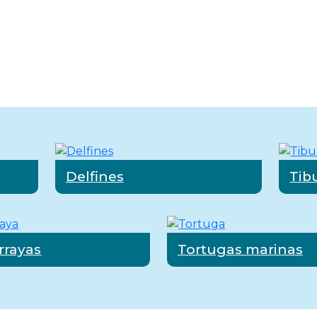
ara profundizar en la biodiversidad del Pacífico 
 más detallada de estas especies emblemáticas.
Delfines
Tib
rrayas
Tortugas marinas