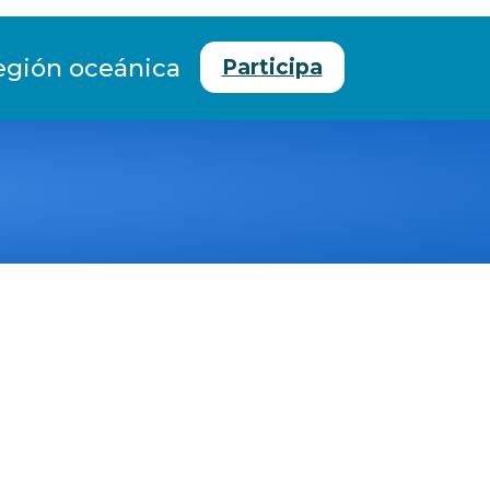
egión oceánica
Participa
ve según
as marinas
rupo,
sociadas.