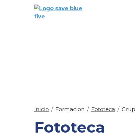
Pasar al contenido principal
Main n
Sobre el
proyecto
Sobrescribir enl
Inicio
Formacion
Fototeca
Grup
Fototeca