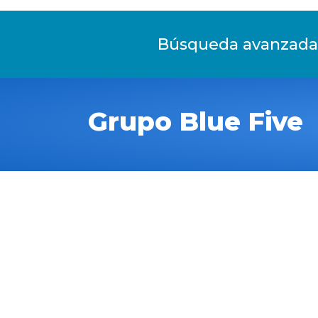
Fototeca
Búsqueda avanzada
Grupo Blue Five
La sección Especies organi
los grupos que conforman e
y mantarrayas. Esta opción
destacando sus hábitats, 