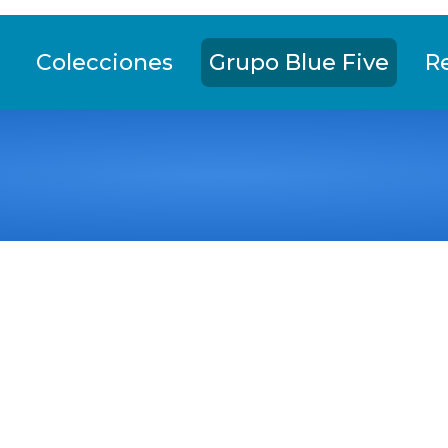
Colecciones
Grupo Blue Five
R
za las fotografías de la Fototeca Save the Blue Fi
l Blue Five: ballenas, delfines, tiburones, tortug
 facilita la exploración visual enfocada en cada g
comportamientos y las acciones de conservación a