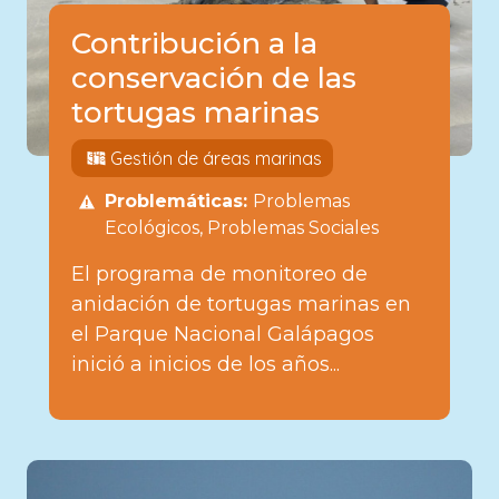
Contribución a la
conservación de las
tortugas marinas
Gestión de áreas marinas
Problemáticas:
Problemas
Ecológicos
Problemas Sociales
El programa de monitoreo de
anidación de tortugas marinas en
el Parque Nacional Galápagos
inició a inicios de los años...