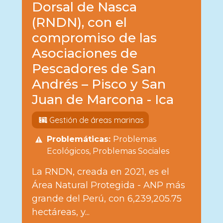
Dorsal de Nasca
(RNDN), con el
compromiso de las
Asociaciones de
Pescadores de San
Andrés – Pisco y San
Juan de Marcona - Ica
Gestión de áreas marinas
Problemáticas:
Problemas
Ecológicos
Problemas Sociales
La RNDN, creada en 2021, es el
Área Natural Protegida - ANP más
grande del Perú, con 6,239,205.75
hectáreas, y...