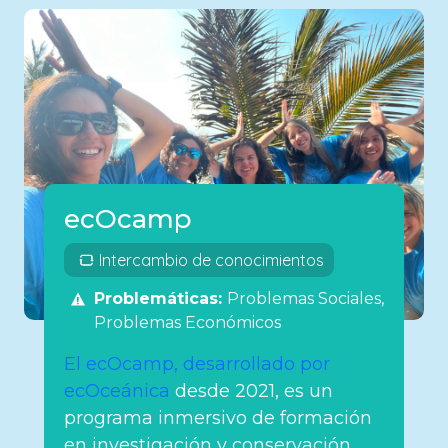
ecOcamp
Intercambio de conocimientos
Problemáticas:
Problemas Sociales
Problemas Económicos
El ecOcamp, desarrollado por
ecOceánica
desde 2021, es un
programa inmersivo de formación
en investigación y conservación