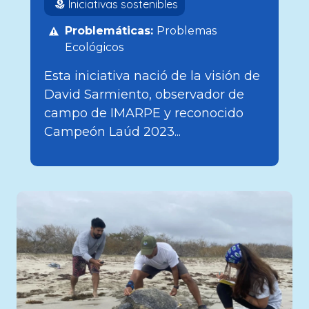
Iniciativas sostenibles
Problemáticas:
Problemas
Ecológicos
Esta iniciativa nació de la visión de
David Sarmiento, observador de
campo de IMARPE y reconocido
Campeón Laúd 2023...