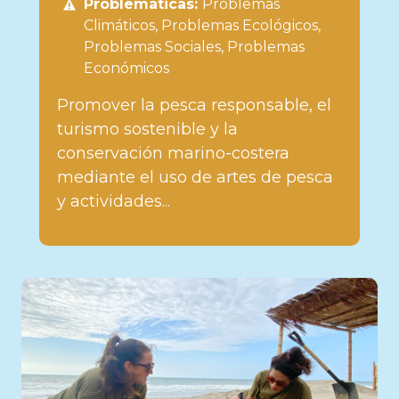
Problemáticas:
Problemas
Climáticos
Problemas Ecológicos
Problemas Sociales
Problemas
Económicos
Promover la pesca responsable, el
turismo sostenible y la
conservación marino-costera
mediante el uso de artes de pesca
y actividades...