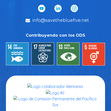
info@savethebluefive.net
Contribuyendo con los ODS