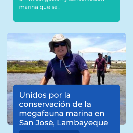
marina que se...
Unidos por la
conservación de la
megafauna marina en
San José, Lambayeque