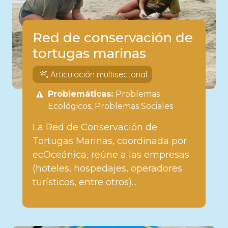
Red de conservación de
tortugas marinas
Articulación multisectorial
Problemáticas:
Problemas
Ecológicos
Problemas Sociales
La Red de Conservación de
Tortugas Marinas, coordinada por
ecOceánica, reúne a las empresas
(hoteles, hospedajes, operadores
turísticos, entre otros)...