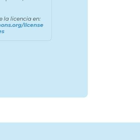
la licencia en:
ons.org/license
es