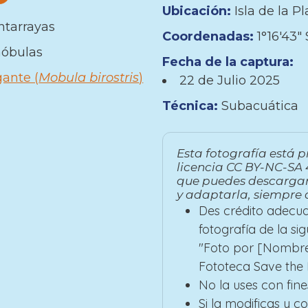
Ubicación:
Isla de la Pl
tarrayas
Coordenadas:
1°16′43″
móbulas
Fecha de la captura:
ante (
Mobula birostris
)
22 de
Julio
2025
Técnica:
Subacuática
Esta fotografía está p
licencia CC BY-NC-SA 4
que puedes descargar
y adaptarla, siempre 
Des crédito adecua
fotografía de la si
"Foto por [Nombre
Fototeca Save the B
No la uses con fine
Si la modificas y 