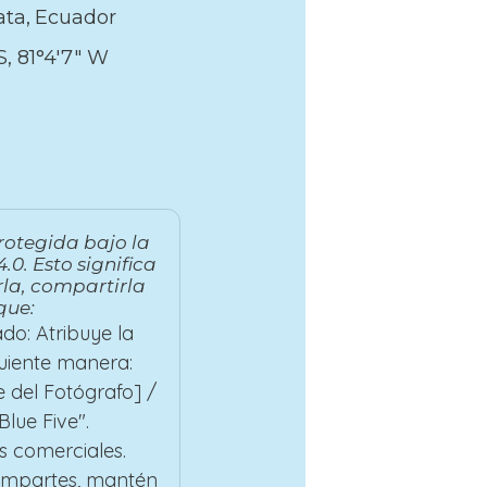
ata
Ecuador
 S, 81°4′7″ W
rotegida bajo la
.0. Esto significa
la, compartirla
que:
do: Atribuye la
guiente manera:
 del Fotógrafo] /
lue Five".
s comerciales.
compartes, mantén