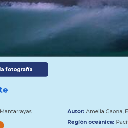
a fotografía
te
Mantarrayas
Autor:
Amelia Gaona
E
Región oceánica:
Pací