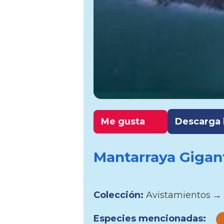
Me gusta
Descarga l
Mantarraya Gigan
Colección:
Avistamientos
→
Especies mencionadas: