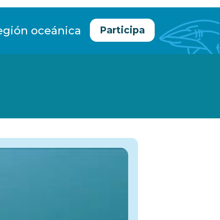
egión oceánica
Participa