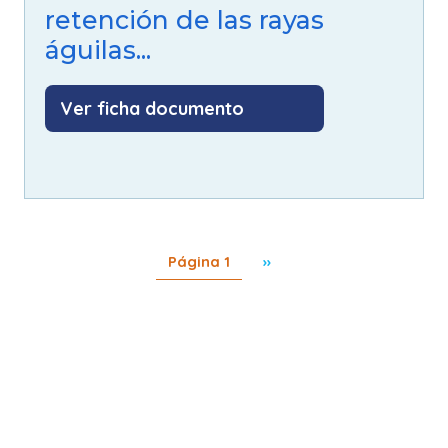
retención de las rayas
águilas...
Ver ficha documento
Paginación
Siguiente página
Página 1
››