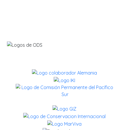
info@savethebluefive.net
Contribuyendo con los ODS