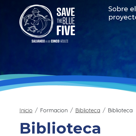
Pasar al contenido principal
Main
Sobre el
proyect
Sobrescribir enlac
Inicio
Formacion
Biblioteca
Biblioteca
Biblioteca