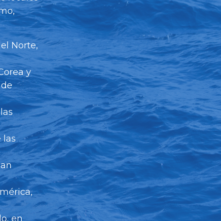
ómo,
el Norte,
 Corea y
 de
las
 las
ean
américa,
do, en