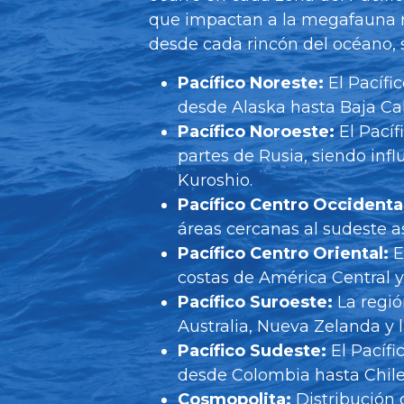
que impactan a la megafauna 
desde cada rincón del océano, 
Pacífico Noreste:
El Pacífi
desde Alaska hasta Baja Cal
Pacífico Noroeste:
El Pací
partes de Rusia, siendo infl
Kuroshio.
Pacífico Centro Occidenta
áreas cercanas al sudeste asi
Pacífico Centro Oriental:
E
costas de América Central y
Pacífico Suroeste:
La regió
Australia, Nueva Zelanda y la
Pacífico Sudeste:
El Pacíf
desde Colombia hasta Chile
Cosmopolita:
Distribución 