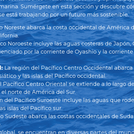
marina. Sumérgete en esta sección y descubre c
se está trabajando por un futuro más sostenible.
co Noreste abarca la costa occidental de América d
ifornia.
fico Noroeste incluye las aguas costeras de Japón,
uenciado por la corriente de Oyashio y la corriente
l:
La región del Pacífico Centro Occidental abarca 
ático y las islas del Pacífico occidental.
l Pacífico Centro Oriental se extiende a lo largo de
 el norte de América del Sur.
n del Pacífico Suroeste incluye las aguas que rod
s islas del Pacífico sur.
ico Sudeste abarca las costas occidentales de Sud
.
global, se encuentran en diversas partes del mun