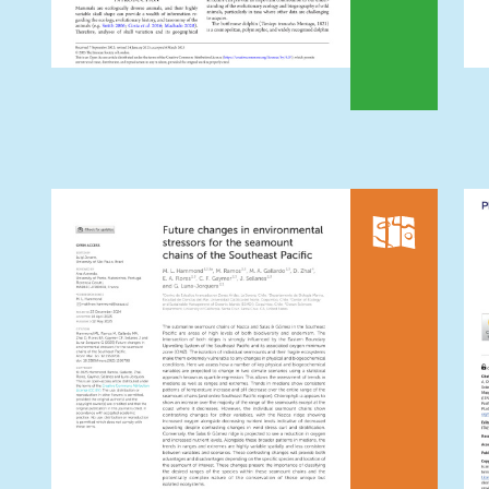
Tursiops truncatus