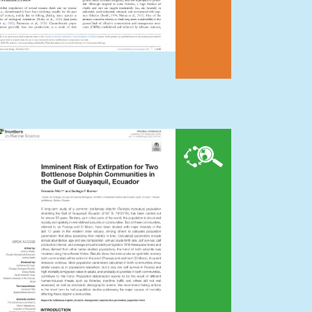
Tursiops
truncatus