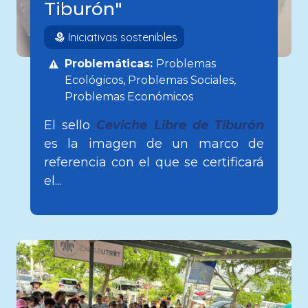
Tiburón"
Iniciativas sostenibles
Problemáticas:
Problemas
Ecológicos
Problemas Sociales
Problemas Económicos
El sello
Ceviche Libre de Tiburón
es la imagen de un marco de
referencia con el que se certificará
el...