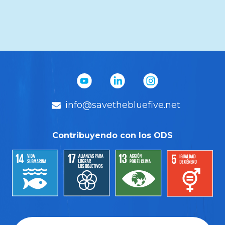
info@savethebluefive.net
Contribuyendo con los ODS