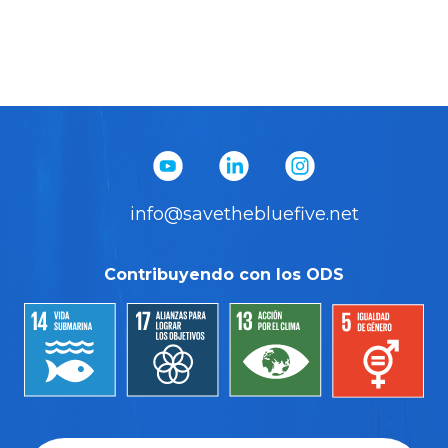
info@savethebluefive.net
Contribuyendo con los ODS